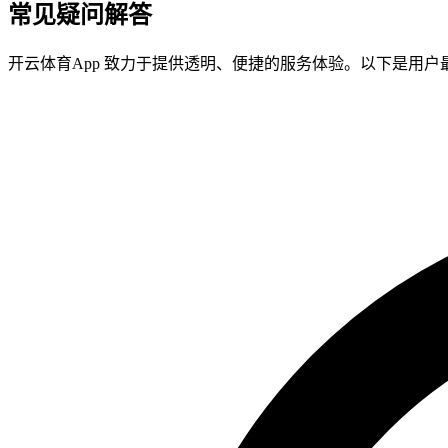
常见疑问解答
开云体育App 致力于提供透明、便捷的服务体验。以下是用