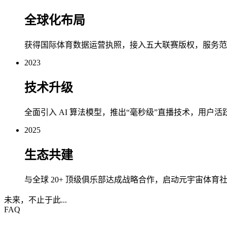
全球化布局
获得国际体育数据运营执照，接入五大联赛版权，服务范
2023
技术升级
全面引入 AI 算法模型，推出“毫秒级”直播技术，用户
2025
生态共建
与全球 20+ 顶级俱乐部达成战略合作，启动元宇宙体育
未来，不止于此...
FAQ