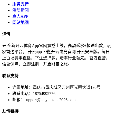
服务支持
活动新闻
真人APP
网站地图
详情
🎯 全新开云体育App官网震撼上线，高额返水+极速出款，玩
家首选平台。 开云app下载,开云电竞官网,开云安卓版。每日
上百场赛事直播，下注选择多，赔率行业领先。 官方直营，
信誉保障，立即注册，开启财富之旅。
联系支持
详细地址：重庆市重庆城区万州区光明大道186号
联系电话：18754995776
邮箱：
support@kaiyunzone2026.com
友情链接