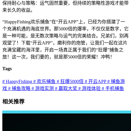
保持耐心与策略：运气固然重要，但持续的策略性游戏才能带
来长久的收益。
“HappyFishing欢乐捕鱼”在“开云APP”上，已经为你搭建了一
个充满机遇的海底世界。那5000倍的爆率，不仅仅是数字，它
是一种可能，是无数次策略与运气的完美结合。兄弟们，别再
观望了！下载“开云APP”，磨利你的炮管，让我们一起在这片
充满宝藏的海洋里，开启一场真正属于我们的“狂爆”捕鱼之
旅！这一次，我们要的，就是那5000倍的荣耀！冲鸭！
Tags
# HappyFishing
# 欢乐捕鱼
# 狂爆5000倍
# 开云APP
# 捕鱼游
戏
# 捕鱼攻略
# 游戏实测
# 赢取大奖
# 游戏体验
# 手机捕鱼
相关推荐