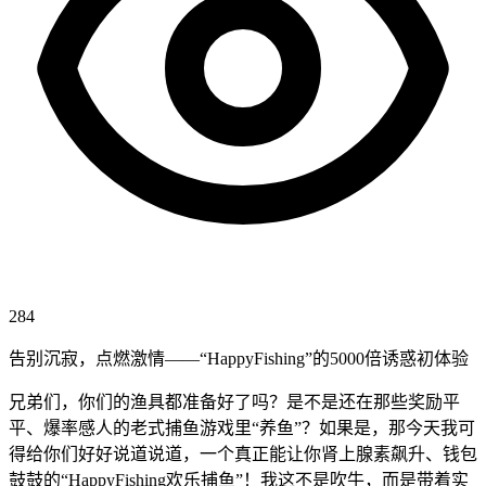
284
告别沉寂，点燃激情——“HappyFishing”的5000倍诱惑初体验
兄弟们，你们的渔具都准备好了吗？是不是还在那些奖励平
平、爆率感人的老式捕鱼游戏里“养鱼”？如果是，那今天我可
得给你们好好说道说道，一个真正能让你肾上腺素飙升、钱包
鼓鼓的“HappyFishing欢乐捕鱼”！我这不是吹牛，而是带着实