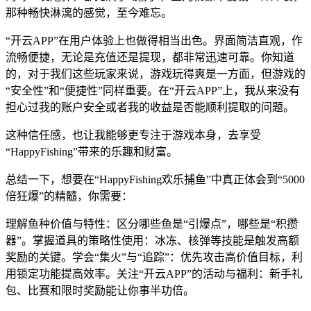
那种畅快淋漓的感觉，至今难忘。
“开云APP”在用户体验上也做得相当出色。界面简洁直观，作
流畅便捷，无论是充值还是提现，都非常迅速可靠。你知道
的，对于我们这些玩家来说，游戏玩得爽是一方面，但游戏的
“安全性”和“便捷性”同样重要。在“开云APP”上，我从来没有
担心过我的账户安全或者我的收益是否能顺利提取的问题。
这种信任感，也让我能够更专注于游戏本身，去享受
“HappyFishing”带来的乐趣和财富。
总结一下，想要在“HappyFishing欢乐捕鱼”中真正体会到“5000
倍狂爆”的精髓，你需要：
理解鱼种价值与特性：区分哪些鱼是“引爆点”，哪些是“积攒
器”。掌握道具的策略性使用：冰冻、核弹等技能是触发高额
奖励的关键。学会“集火”与“追踪”：优先攻击高价值目标，利
用锁定功能提高效率。关注“开云APP”的活动与福利：新手礼
包、比赛和限时奖励能让你事半功倍。