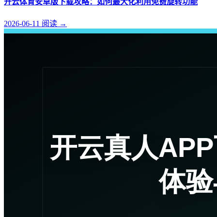
开云体育安卓版下载攻略：如何最大化利用免费旋转功能
2026-06-11
阅读
→