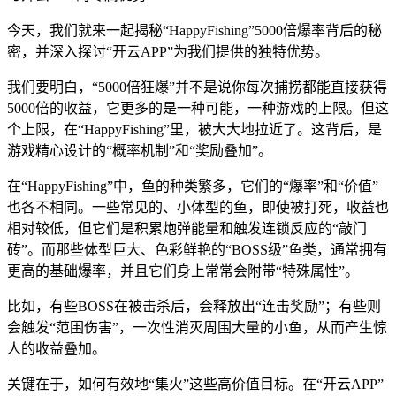
今天，我们就来一起揭秘“HappyFishing”5000倍爆率背后的秘
密，并深入探讨“开云APP”为我们提供的独特优势。
我们要明白，“5000倍狂爆”并不是说你每次捕捞都能直接获得
5000倍的收益，它更多的是一种可能，一种游戏的上限。但这
个上限，在“HappyFishing”里，被大大地拉近了。这背后，是
游戏精心设计的“概率机制”和“奖励叠加”。
在“HappyFishing”中，鱼的种类繁多，它们的“爆率”和“价值”
也各不相同。一些常见的、小体型的鱼，即使被打死，收益也
相对较低，但它们是积累炮弹能量和触发连锁反应的“敲门
砖”。而那些体型巨大、色彩鲜艳的“BOSS级”鱼类，通常拥有
更高的基础爆率，并且它们身上常常会附带“特殊属性”。
比如，有些BOSS在被击杀后，会释放出“连击奖励”；有些则
会触发“范围伤害”，一次性消灭周围大量的小鱼，从而产生惊
人的收益叠加。
关键在于，如何有效地“集火”这些高价值目标。在“开云APP”