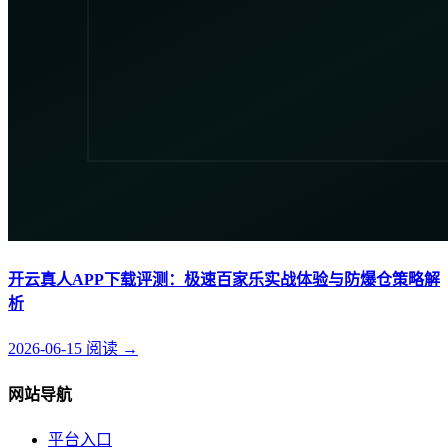
开云真人APP下载评测：极速百家乐实战体验与防爆仓策略解
析
2026-06-15
阅读
→
网站导航
平台入口