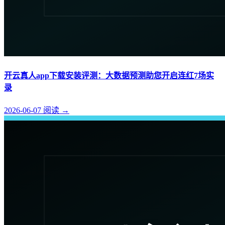
开云真人app下载安装评测：大数据预测助您开启连红7场实
录
2026-06-07
阅读
→