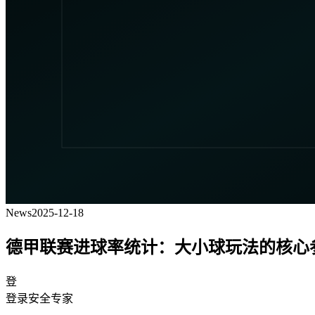
News
2025-12-18
德甲联赛进球率统计：大小球玩法的核心
登
登录安全专家