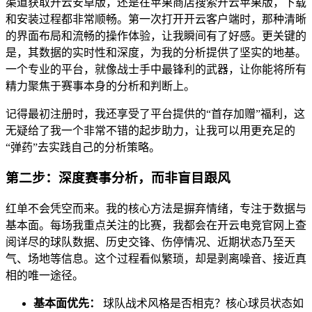
渠道获取开云安卓版，还是在苹果商店搜索开云苹果版，下载
和安装过程都非常顺畅。第一次打开开云客户端时，那种清晰
的界面布局和流畅的操作体验，让我瞬间有了好感。更关键的
是，其数据的实时性和深度，为我的分析提供了坚实的地基。
一个专业的平台，就像战士手中最锋利的武器，让你能将所有
精力聚焦于赛事本身的分析和判断上。
记得最初注册时，我还享受了平台提供的“首存加赠”福利，这
无疑给了我一个非常不错的起步助力，让我可以用更充足的
“弹药”去实践自己的分析策略。
第二步：深度赛事分析，而非盲目跟风
红单不会凭空而来。我的核心方法是摒弃情绪，专注于数据与
基本面。每场我重点关注的比赛，我都会在开云电竞官网上查
阅详尽的球队数据、历史交锋、伤停情况、近期状态乃至天
气、场地等信息。这个过程看似繁琐，却是剥离噪音、接近真
相的唯一途径。
基本面优先：
球队战术风格是否相克？核心球员状态如