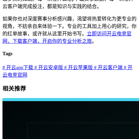
云客户端完成投注，都是知识与实践的结合。
如果你也对深度赛事分析感兴趣，渴望将热爱转化为更专业的
视角，不妨亲自来体验一下。专业的工具加上用心的研究，你
的红单故事，或许就从这里开始书写。
立即访问开云电竞官
网，下载客户端，开启你的专业分析之旅
。
Tags
# 开云app下载
# 开云安卓版
# 开云苹果版
# 开云客户端
# 开
云电竞官网
相关推荐