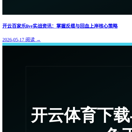
开云百家乐live实战资讯：掌握反缆与回血上岸核心策略
2026-05-17
阅读
→