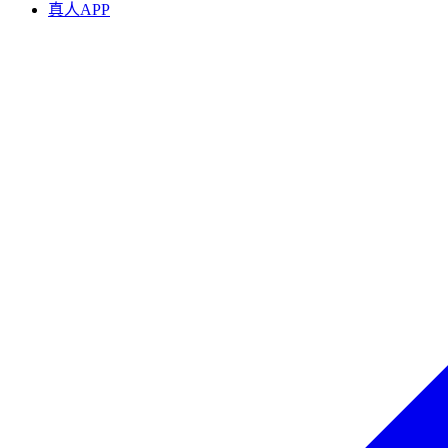
真人APP