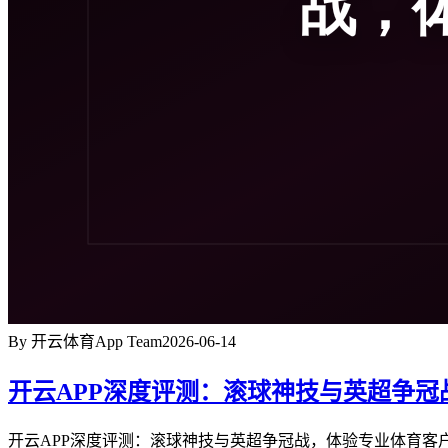
By 开云体育App Team
2026-06-14
开云APP深度评测：滚球神技与英超争
开云APP深度评测：滚球神技与英超争冠战，体验专业体育客