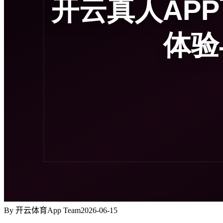
By 开云体育App Team
2026-06-15